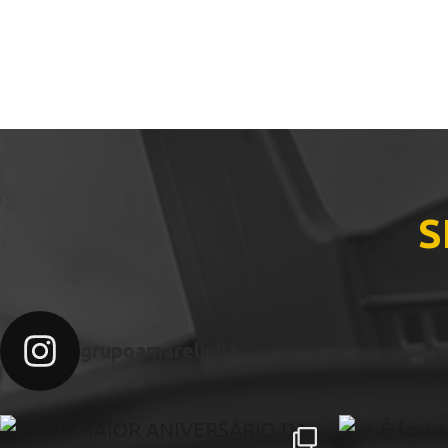
S
grupoamarelinha